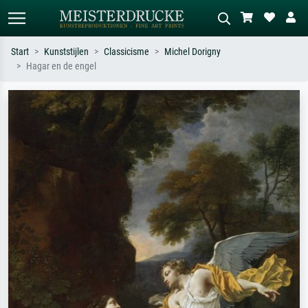
Start
Kunststijlen
Classicisme
Michel Dorigny
Hagar en de engel
Standaard zoeken
AI-beeldzoeker
Zoek op kunstenaar, titel of stijl – bijv.
Beschrijf de scène – bijv. groene
Monet, Sterrennacht, impressionisme,
weide, abstract met veel rood, donker
Hokusai-golf, naakt.
olieverfschilderij, staand naakt naast
een boom.