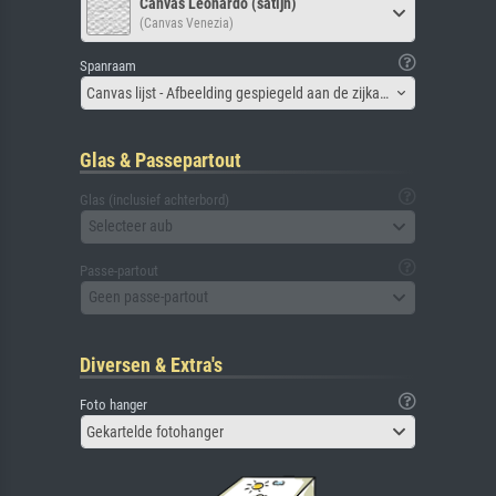
Canvas Leonardo (satijn)
(Canvas Venezia)
Spanraam
Canvas lijst - Afbeelding gespiegeld aan de zijkant
Glas & Passepartout
Glas (inclusief achterbord)
Selecteer aub
Passe-partout
Geen passe-partout
Diversen & Extra's
Foto hanger
Gekartelde fotohanger