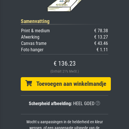
Samenvatting
Print & medium
€ 78.38
Afwerking
€ 13.27
Canvas frame
€ 43.46
Foto hanger
€ 1.11
€ 136.23
(Enthält 21% MwSt.)
Toevoegen aan winkelmandje
Scherpheid afbeelding:
HEEL GOED
Mocht u aanpassingen in de helderheid en kleur
wensen, of een aangepaste uitsnede van de