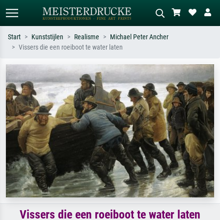
Start
Kunststijlen
Realisme
Michael Peter Ancher
Vissers die een roeiboot te water laten
Standaard zoeken
AI-beeldzoeker
Zoek op kunstenaar, titel of stijl – bijv.
Beschrijf de scène – bijv. groene
Monet, Sterrennacht, impressionisme,
weide, abstract met veel rood, donker
Hokusai-golf, naakt.
olieverfschilderij, staand naakt naast
een boom.
Vissers die een roeiboot te water laten