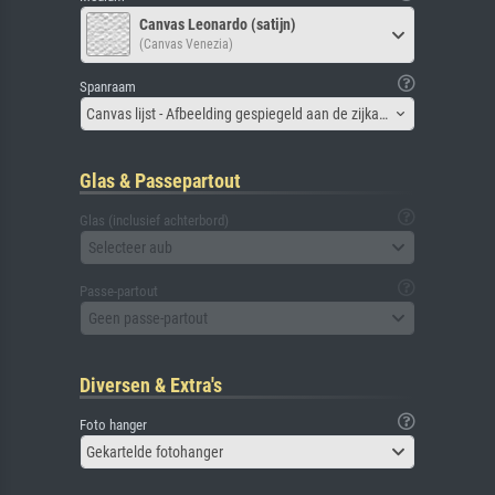
Canvas Leonardo (satijn)
(Canvas Venezia)
Spanraam
Canvas lijst - Afbeelding gespiegeld aan de zijkant
Glas & Passepartout
Glas (inclusief achterbord)
Selecteer aub
Passe-partout
Geen passe-partout
Diversen & Extra's
Foto hanger
Gekartelde fotohanger