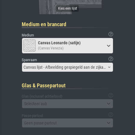
Medium en brancard
Medium
Canvas Leonardo (satijn)
(Canvas Venezia)
Spanraam
Canvas lijst - Afbeelding gespiegeld aan de zijkant
Glas & Passepartout
Glas (inclusief achterbord)
Selecteer aub
Passe-partout
Geen passe-partout