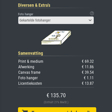
Diversen & Extra's
Foto hanger
Gekartelde fotohanger
Samenvatting
Print & medium
€ 69.32
Afwerking
€ 11.86
Canvas frame
€ 39.54
Foto hanger
€ 1.11
Licentiekosten
€ 13.87
€ 135.70
(Enthält 21% MwSt.)