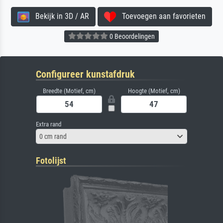
Bekijk in 3D / AR
Toevoegen aan favorieten
0 Beoordelingen
Configureer kunstafdruk
Breedte (Motief, cm)
Hoogte (Motief, cm)
Extra rand
0 cm rand
Fotolijst