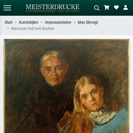
Start
Kunststijlen
Impressionisme
Max Slevogt
Mevrouw Voll met dochter
Standaard zoeken
AI-beeldzoeker
Zoek op kunstenaar, titel of stijl – bijv.
Beschrijf de scène – bijv. groene
Monet, Sterrennacht, impressionisme,
weide, abstract met veel rood, donker
Hokusai-golf, naakt.
olieverfschilderij, staand naakt naast
een boom.