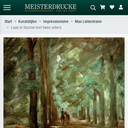
Start
Kunststijlen
Impressionisme
Max Liebermann
Laan in Sacrow met twee ruiters
Standaard zoeken
AI-beeldzoeker
Zoek op kunstenaar, titel of stijl – bijv.
Beschrijf de scène – bijv. groene
Monet, Sterrennacht, impressionisme,
weide, abstract met veel rood, donker
Hokusai-golf, naakt.
olieverfschilderij, staand naakt naast
een boom.