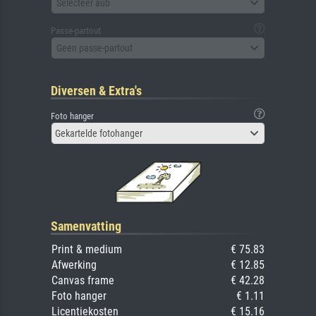
Selecteer aub
Passe-partout
Geen passe-partout
Diversen & Extra's
Foto hanger
Gekartelde fotohanger
Samenvatting
Print & medium
€ 75.83
Afwerking
€ 12.85
Canvas frame
€ 42.28
Foto hanger
€ 1.11
Licentiekosten
€ 15.16