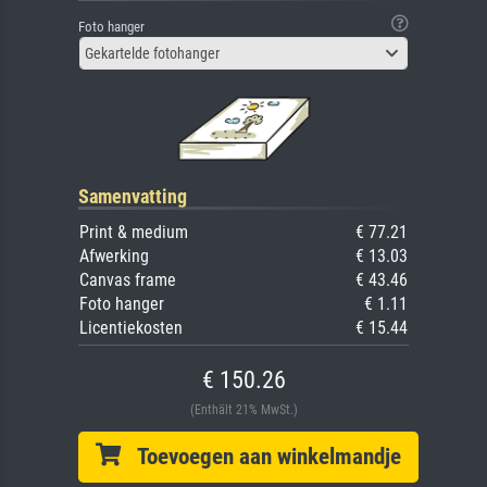
Foto hanger
Gekartelde fotohanger
Samenvatting
Print & medium
€ 77.21
Afwerking
€ 13.03
Canvas frame
€ 43.46
Foto hanger
€ 1.11
Licentiekosten
€ 15.44
€ 150.26
(Enthält 21% MwSt.)
Toevoegen aan winkelmandje