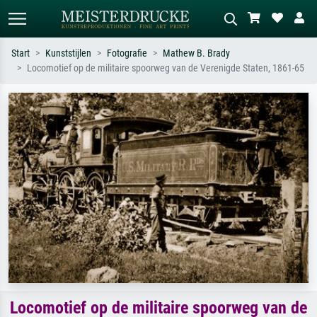
Start
Kunststijlen
Fotografie
Mathew B. Brady
Locomotief op de militaire spoorweg van de Verenigde Staten, 1861-65
Standaard zoeken
AI-beeldzoeker
Zoek op kunstenaar, titel of stijl – bijv.
Beschrijf de scène – bijv. groene
Monet, Sterrennacht, impressionisme,
weide, abstract met veel rood, donker
Hokusai-golf, naakt.
olieverfschilderij, staand naakt naast
een boom.
Locomotief op de militaire spoorweg van de