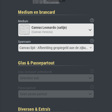
Medium en brancard
Medium
Canvas Leonardo (satijn)
(Canvas Venezia)
Spanraam
Canvas lijst - Afbeelding gespiegeld aan de zijkant
Glas & Passepartout
Glas (inclusief achterbord)
Selecteer aub
Passe-partout
Geen passe-partout
Diversen & Extra's