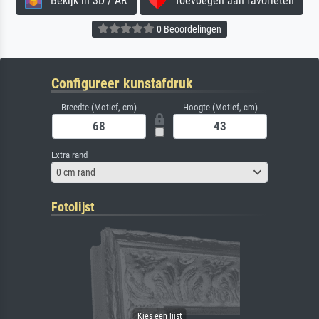
Bekijk in 3D / AR
Toevoegen aan favorieten
0 Beoordelingen
Configureer kunstafdruk
Breedte (Motief, cm)
Hoogte (Motief, cm)
Extra rand
0 cm rand
Fotolijst