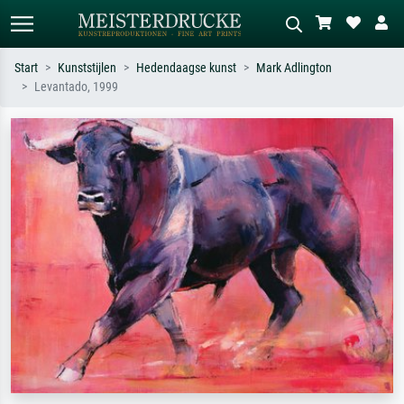
Start
Kunststijlen
Hedendaagse kunst
Mark Adlington
Levantado, 1999
Standaard zoeken
AI-beeldzoeker
Zoek op kunstenaar, titel of stijl – bijv.
Beschrijf de scène – bijv. groene
Monet, Sterrennacht, impressionisme,
weide, abstract met veel rood, donker
Hokusai-golf, naakt.
olieverfschilderij, staand naakt naast
een boom.