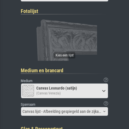
Fotolijst
Medium en brancard
Medium
Canvas Leonardo (satijn)
(Canvas Venezia)
Spanraam
Canvas lijst - Afbeelding gespiegeld aan de zijkant
Glas & Passepartout