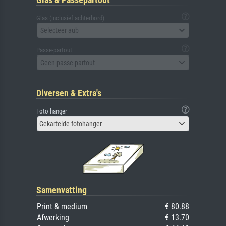
Glas (inclusief achterbord)
Selecteer aub
Passe-partout
Geen passe-partout
Diversen & Extra's
Foto hanger
Gekartelde fotohanger
Samenvatting
Print & medium
€ 80.88
Afwerking
€ 13.70