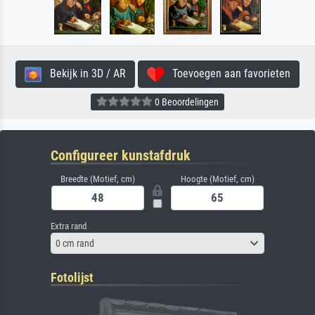
Bekijk in 3D / AR
Toevoegen aan favorieten
0 Beoordelingen
Configureer kunstafdruk
Breedte (Motief, cm)
Hoogte (Motief, cm)
Extra rand
0 cm rand
Fotolijst