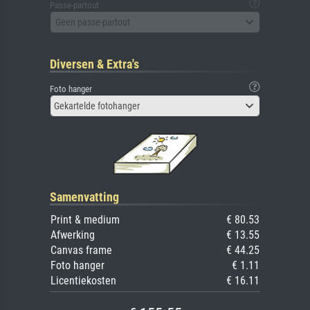
Passe-partout
Geen passe-partout
Diversen & Extra's
Foto hanger
Gekartelde fotohanger
Samenvatting
Print & medium
€ 80.53
Afwerking
€ 13.55
Canvas frame
€ 44.25
Foto hanger
€ 1.11
Licentiekosten
€ 16.11