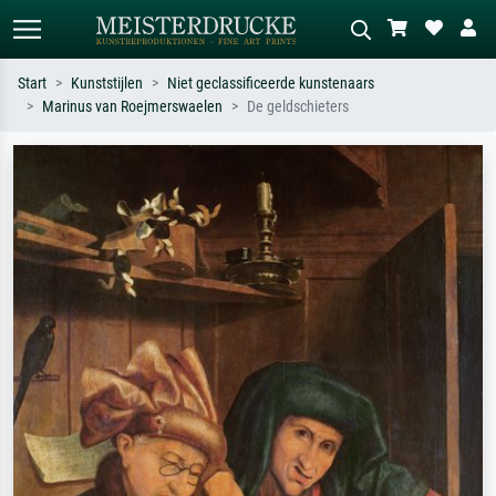
Start
Kunststijlen
Niet geclassificeerde kunstenaars
Marinus van Roejmerswaelen
De geldschieters
Standaard zoeken
AI-beeldzoeker
Zoek op kunstenaar, titel of stijl – bijv.
Beschrijf de scène – bijv. groene
Monet, Sterrennacht, impressionisme,
weide, abstract met veel rood, donker
Hokusai-golf, naakt.
olieverfschilderij, staand naakt naast
een boom.