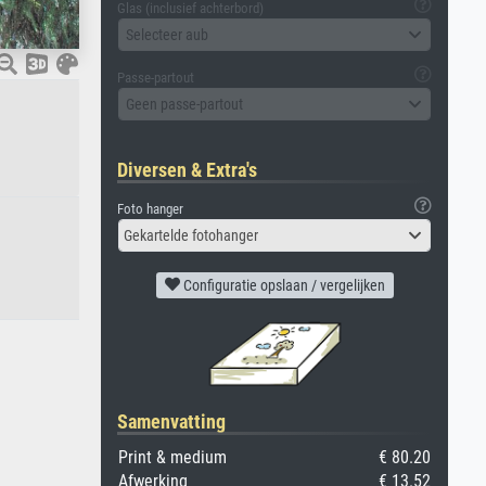
Glas (inclusief achterbord)
Selecteer aub
Passe-partout
Geen passe-partout
Diversen & Extra's
Foto hanger
Gekartelde fotohanger
Configuratie opslaan / vergelijken
Samenvatting
Print & medium
€ 80.20
Afwerking
€ 13.52