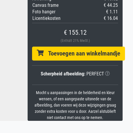
Canvas frame
€ 44.25
Foto hanger
€ 1.11
Licentiekosten
€ 16.04
€ 155.12
(Enthält 21% MwSt.)
Toevoegen aan winkelmandje
Scherpheid afbeelding:
PERFECT
Mocht u aanpassingen in de helderheid en kleur
wensen, of een aangepaste uitsnede van de
afbeelding, dan voeren wij deze wijzigingen graag
zonder extra kosten voor u door. Aarzel alstublieft
niet contact met ons op te nemen.