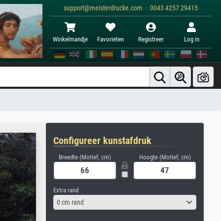
support@meisterdrucke.com · 0043 4257 29415
Winkelmandje
Favorieten
Registreer
Log in
Configureer kunstafdruk
Breedte (Motief, cm)
Hoogte (Motief, cm)
Extra rand
0 cm rand