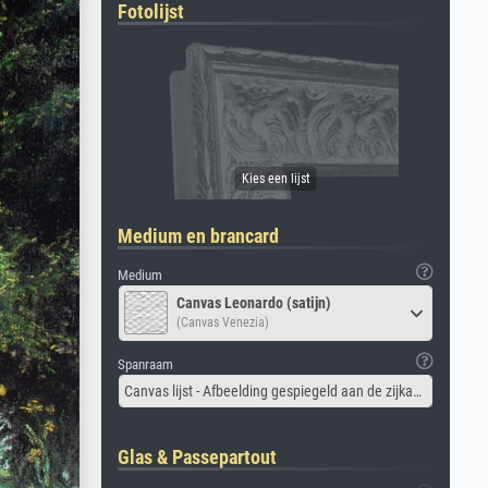
Fotolijst
Medium en brancard
Medium
Canvas Leonardo (satijn)
(Canvas Venezia)
Spanraam
Canvas lijst - Afbeelding gespiegeld aan de zijkant
Glas & Passepartout