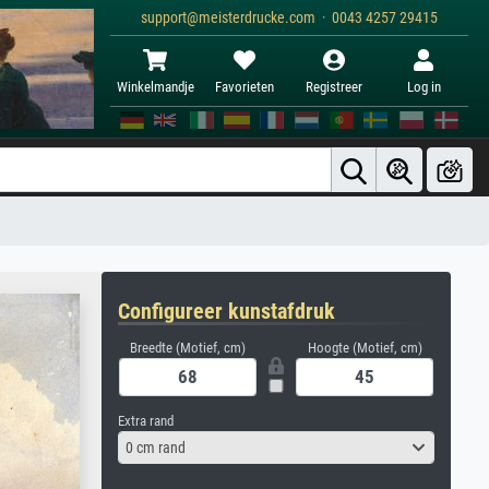
support@meisterdrucke.com · 0043 4257 29415
Winkelmandje
Favorieten
Registreer
Log in
Configureer kunstafdruk
Breedte (Motief, cm)
Hoogte (Motief, cm)
Extra rand
0 cm rand