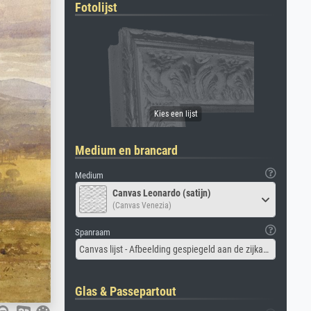
Fotolijst
Medium en brancard
Medium
Canvas Leonardo (satijn)
(Canvas Venezia)
Spanraam
Canvas lijst - Afbeelding gespiegeld aan de zijkant
Glas & Passepartout