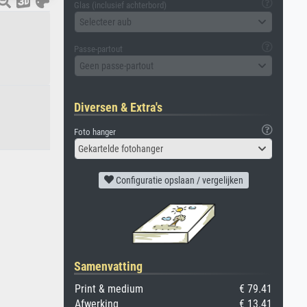
Glas (inclusief achterbord)
Selecteer aub
Passe-partout
Geen passe-partout
Diversen & Extra's
Foto hanger
Gekartelde fotohanger
Configuratie opslaan / vergelijken
Samenvatting
Print & medium
€ 79.41
Afwerking
€ 13.41