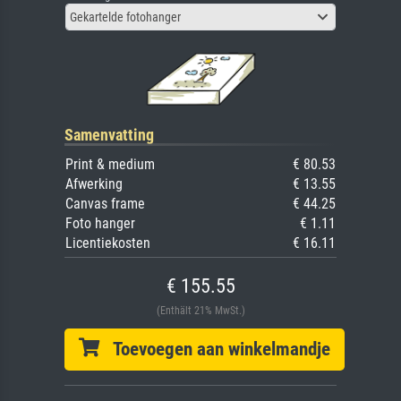
Gekartelde fotohanger
Samenvatting
Print & medium
€ 80.53
Afwerking
€ 13.55
Canvas frame
€ 44.25
Foto hanger
€ 1.11
Licentiekosten
€ 16.11
€ 155.55
(Enthält 21% MwSt.)
Toevoegen aan winkelmandje