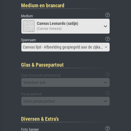
Medium en brancard
Medium
Canvas Leonardo (satijn)
(Canvas Venezia)
Spanraam
Canvas lijst - Afbeelding gespiegeld aan de zijkant
Glas & Passepartout
Glas (inclusief achterbord)
Selecteer aub
Passe-partout
Geen passe-partout
Diversen & Extra's
Foto hanger