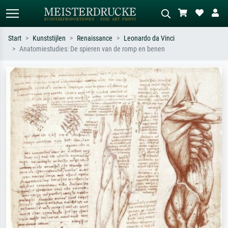
Start
Kunststijlen
Renaissance
Leonardo da Vinci
Anatomiestudies: De spieren van de romp en benen
Standaard zoeken
AI-beeldzoeker
Zoek op kunstenaar, titel of stijl – bijv.
Beschrijf de scène – bijv. groene
Monet, Sterrennacht, impressionisme,
weide, abstract met veel rood, donker
Hokusai-golf, naakt.
olieverfschilderij, staand naakt naast
een boom.