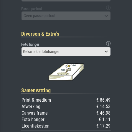
Passe-partout
Geen passe-partout
Diversen & Extra's
Foto hanger
Gekartelde fotohanger
Samenvatting
Print & medium
€ 86.49
Afwerking
€ 14.53
Canvas frame
€ 46.98
Foto hanger
€ 1.11
Licentiekosten
€ 17.29