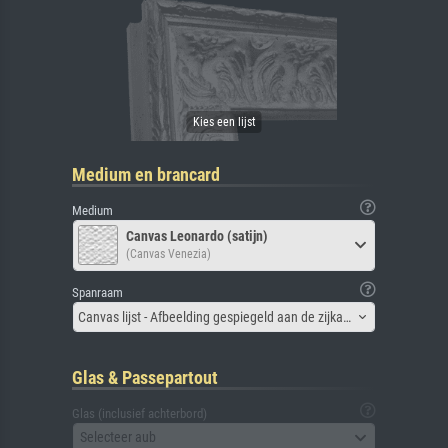
Medium en brancard
Medium
Canvas Leonardo (satijn)
(Canvas Venezia)
Spanraam
Canvas lijst - Afbeelding gespiegeld aan de zijkant
Glas & Passepartout
Glas (inclusief achterbord)
Selecteer aub