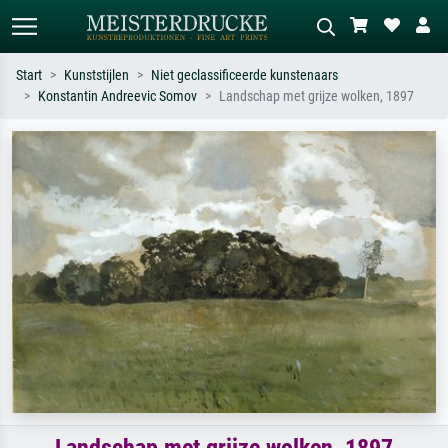
Start
Kunststijlen
Niet geclassificeerde kunstenaars
Konstantin Andreevic Somov
Landschap met grijze wolken, 1897
Standaard zoeken
AI-beeldzoeker
Zoek op kunstenaar, titel of stijl – bijv.
Beschrijf de scène – bijv. groene
Monet, Sterrennacht, impressionisme,
weide, abstract met veel rood, donker
Hokusai-golf, naakt.
olieverfschilderij, staand naakt naast
een boom.
Landschap met grijze wolken, 1897