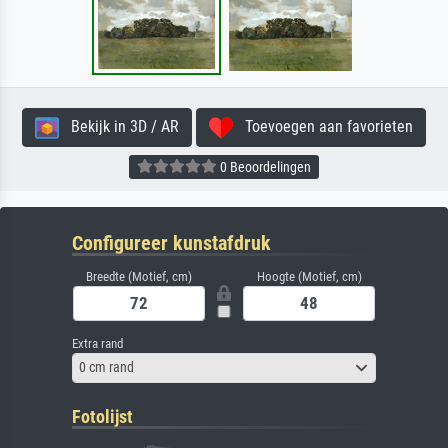
Bekijk in 3D / AR
Toevoegen aan favorieten
0 Beoordelingen
Configureer kunstafdruk
Breedte (Motief, cm)
Hoogte (Motief, cm)
Extra rand
0 cm rand
Fotolijst