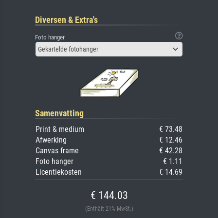
Diversen & Extra's
Foto hanger
Gekartelde fotohanger
Samenvatting
Print & medium
€ 73.48
Afwerking
€ 12.46
Canvas frame
€ 42.28
Foto hanger
€ 1.11
Licentiekosten
€ 14.69
€ 144.03
(Enthält 21% MwSt.)