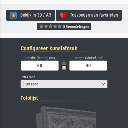
Bekijk in 3D / AR
Toevoegen aan favorieten
0 Beoordelingen
Configureer kunstafdruk
Breedte (Motief, cm)
Hoogte (Motief, cm)
Extra rand
0 cm rand
Fotolijst