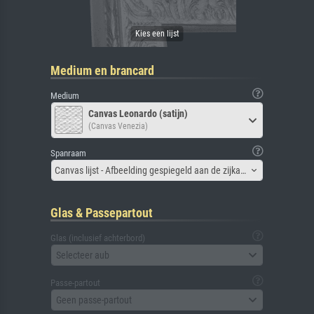
Medium en brancard
Medium
Canvas Leonardo (satijn)
(Canvas Venezia)
Spanraam
Canvas lijst - Afbeelding gespiegeld aan de zijkant
Glas & Passepartout
Glas (inclusief achterbord)
Selecteer aub
Passe-partout
Geen passe-partout