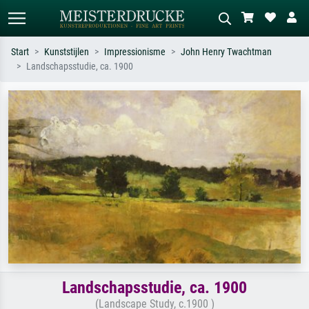
Start
Kunststijlen
Impressionisme
John Henry Twachtman
Landschapsstudie, ca. 1900
Standaard zoeken
AI-beeldzoeker
Zoek op kunstenaar, titel of stijl – bijv.
Beschrijf de scène – bijv. groene
Monet, Sterrennacht, impressionisme,
weide, abstract met veel rood, donker
Hokusai-golf, naakt.
olieverfschilderij, staand naakt naast
een boom.
Landschapsstudie, ca. 1900
(Landscape Study, c.1900 )