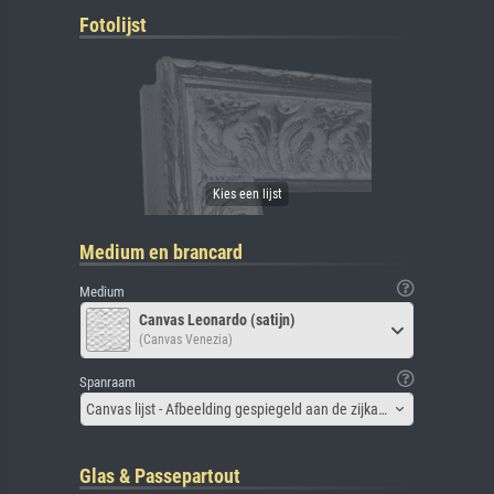
Fotolijst
Medium en brancard
Medium
Canvas Leonardo (satijn)
(Canvas Venezia)
Spanraam
Canvas lijst - Afbeelding gespiegeld aan de zijkant
Glas & Passepartout