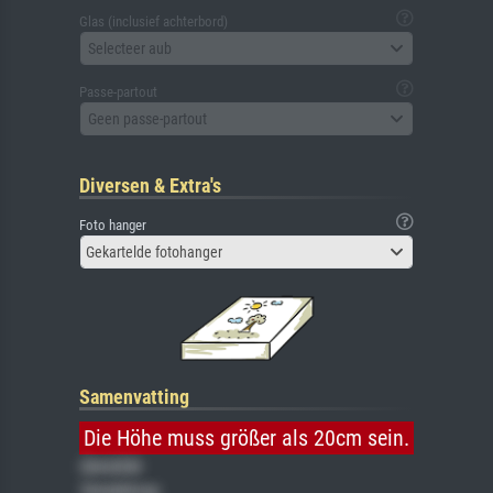
Glas (inclusief achterbord)
Selecteer aub
Passe-partout
Geen passe-partout
Diversen & Extra's
Foto hanger
Gekartelde fotohanger
Samenvatting
Die Höhe muss größer als 20cm sein.
Gemälde
Veredelung