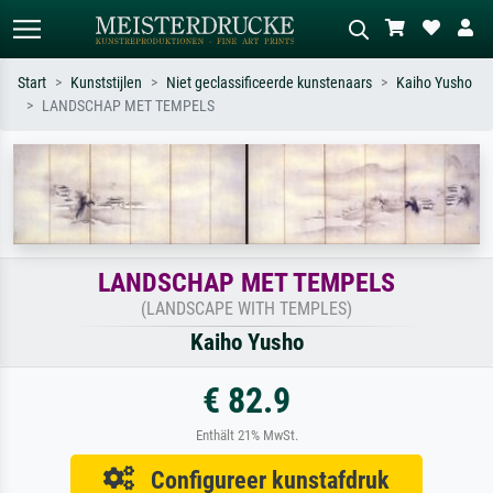
Start
Kunststijlen
Niet geclassificeerde kunstenaars
Kaiho Yusho
LANDSCHAP MET TEMPELS
Standaard zoeken
AI-beeldzoeker
Zoek op kunstenaar, titel of stijl – bijv.
Beschrijf de scène – bijv. groene
Monet, Sterrennacht, impressionisme,
weide, abstract met veel rood, donker
Hokusai-golf, naakt.
olieverfschilderij, staand naakt naast
een boom.
LANDSCHAP MET TEMPELS
(LANDSCAPE WITH TEMPLES)
Kaiho Yusho
€ 82.9
Enthält 21% MwSt.
Configureer kunstafdruk