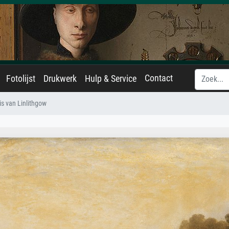
Contact
Fotolijst
Drukwerk
Hulp & Service
is van Linlithgow