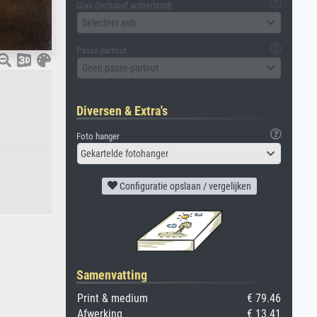
Glas (inclusief achterbord)
Selecteer aub
Passe-partout
Geen passe-partout
Diversen & Extra's
Foto hanger
Gekartelde fotohanger
Configuratie opslaan / vergelijken
Samenvatting
Print & medium
€ 79.46
Afwerking
€ 13.41