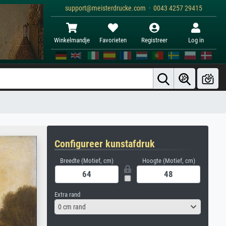
support@meisterdrucke.com · 0043 4257 29415
Winkelmandje
Favorieten
Registreer
Log in
Configureer kunstafdruk
Breedte (Motief, cm)
Hoogte (Motief, cm)
Extra rand
0 cm rand