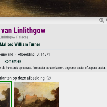
 van Linlithgow
Linlithgow Palace)
Mallord William Turner
Leinwand · Afbeelding ID: 14871
Romantiek
r als kunstdruk op canvas, fotopapier, aquarelkarton, ongecoat papier of Japans papier.
arianten op deze afbeelding