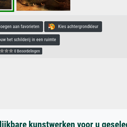
egen aan favorieten
Kies achtergrondkleur
 het schilderij in een ruimte
0 Beoordelingen
lijkbare kunstwerken voor u gesele