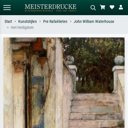
Start
Kunststijlen
Pre Rafaëlieten
John William Waterhouse
Het Heiligdom
Standaard zoeken
AI-beeldzoeker
Zoek op kunstenaar, titel of stijl – bijv.
Beschrijf de scène – bijv. groene
Monet, Sterrennacht, impressionisme,
weide, abstract met veel rood, donker
Hokusai-golf, naakt.
olieverfschilderij, staand naakt naast
een boom.