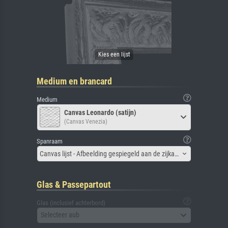
Medium en brancard
Medium
Canvas Leonardo (satijn)
(Canvas Venezia)
Spanraam
Canvas lijst - Afbeelding gespiegeld aan de zijkant
Glas & Passepartout
Glas (inclusief achterbord)
Selecteer aub