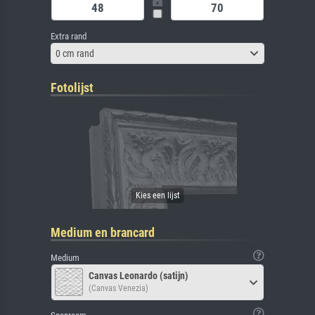
Extra rand
0 cm rand
Fotolijst
Medium en brancard
Medium
Canvas Leonardo (satijn)
(Canvas Venezia)