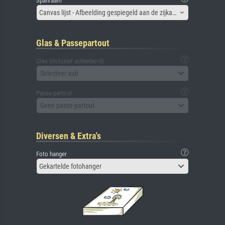
Spanraam
Canvas lijst - Afbeelding gespiegeld aan de zijkant
Glas & Passepartout
Glas (inclusief achterbord)
Selecteer aub
Passe-partout
Geen passe-partout
Diversen & Extra's
Foto hanger
Gekartelde fotohanger