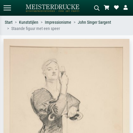
Start
Kunststijlen
Impressionisme
John Singer Sargent
Staande figuur met een speer
Standaard zoeken
AI-beeldzoeker
Zoek op kunstenaar, titel of stijl – bijv.
Beschrijf de scène – bijv. groene
Monet, Sterrennacht, impressionisme,
weide, abstract met veel rood, donker
Hokusai-golf, naakt.
olieverfschilderij, staand naakt naast
een boom.