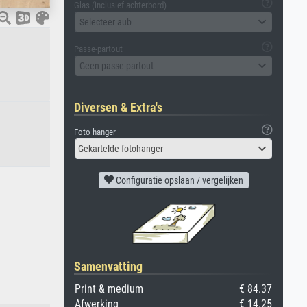
Glas (inclusief achterbord)
Selecteer aub
Passe-partout
Geen passe-partout
Diversen & Extra's
Foto hanger
Gekartelde fotohanger
Configuratie opslaan / vergelijken
Samenvatting
Print & medium
€ 84.37
Afwerking
€ 14.25