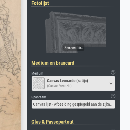
Fotolijst
Medium en brancard
Medium
Canvas Leonardo (satijn)
(Canvas Venezia)
Spanraam
Canvas lijst - Afbeelding gespiegeld aan de zijkant
Glas & Passepartout