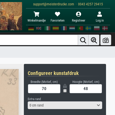
support@meisterdrucke.com · 0043 4257 29415
Winkelmandje
Favorieten
Registreer
Log in
Configureer kunstafdruk
Breedte (Motief, cm)
Hoogte (Motief, cm)
Extra rand
0 cm rand