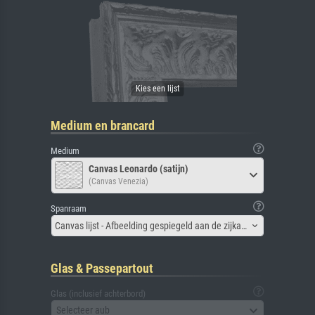
Medium en brancard
Medium
Canvas Leonardo (satijn)
(Canvas Venezia)
Spanraam
Canvas lijst - Afbeelding gespiegeld aan de zijkant
Glas & Passepartout
Glas (inclusief achterbord)
Selecteer aub