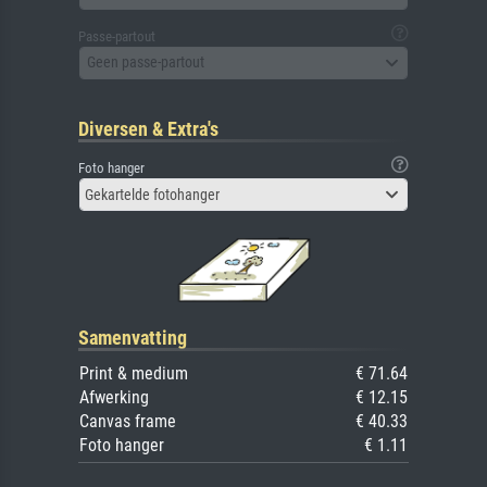
Passe-partout
Geen passe-partout
Diversen & Extra's
Foto hanger
Gekartelde fotohanger
Samenvatting
Print & medium
€ 71.64
Afwerking
€ 12.15
Canvas frame
€ 40.33
Foto hanger
€ 1.11