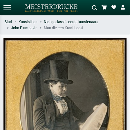
Start
Kunststijlen
Niet geclassificeerde kunstenaars
John Plumbe Jr.
Man die een Krant Leest
Standaard zoeken
AI-beeldzoeker
Zoek op kunstenaar, titel of stijl – bijv.
Beschrijf de scène – bijv. groene
Monet, Sterrennacht, impressionisme,
weide, abstract met veel rood, donker
Hokusai-golf, naakt.
olieverfschilderij, staand naakt naast
een boom.