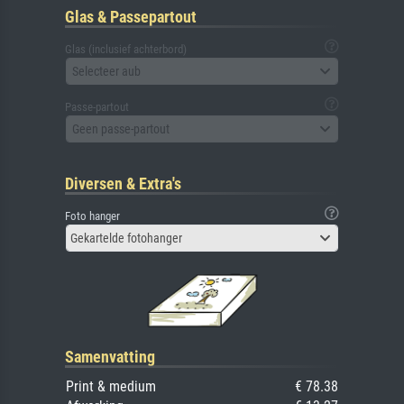
Glas & Passepartout
Glas (inclusief achterbord)
Selecteer aub
Passe-partout
Geen passe-partout
Diversen & Extra's
Foto hanger
Gekartelde fotohanger
Samenvatting
Print & medium
€ 78.38