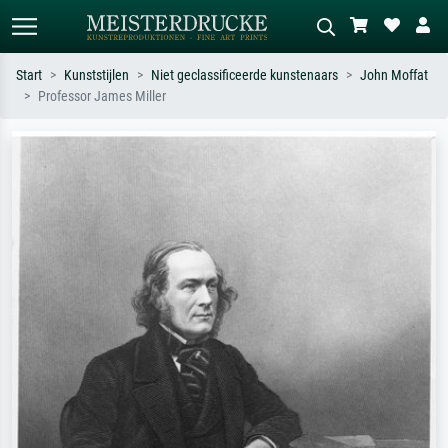
Start
Kunststijlen
Niet geclassificeerde kunstenaars
John Moffat
Professor James Miller
Standaard zoeken
AI-beeldzoeker
Zoek op kunstenaar, titel of stijl – bijv.
Beschrijf de scène – bijv. groene
Monet, Sterrennacht, impressionisme,
weide, abstract met veel rood, donker
Hokusai-golf, naakt.
olieverfschilderij, staand naakt naast
een boom.