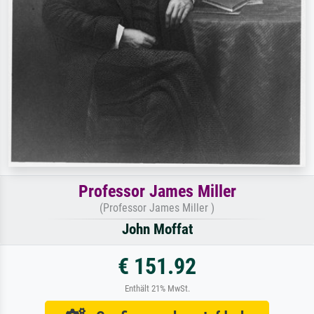
Professor James Miller
(Professor James Miller )
John Moffat
€ 151.92
Enthält 21% MwSt.