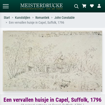
Start
Kunststijlen
Romantiek
John Constable
Een vervallen huisje in Capel, Suffolk, 1796
Standaard zoeken
AI-beeldzoeker
Zoek op kunstenaar, titel of stijl – bijv.
Beschrijf de scène – bijv. groene
Monet, Sterrennacht, impressionisme,
weide, abstract met veel rood, donker
Hokusai-golf, naakt.
olieverfschilderij, staand naakt naast
een boom.
Een vervallen huisje in Capel, Suffolk, 1796