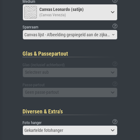
Medium
Canvas Leonardo (satijn)
(Canvas Venezia)
Spanraam
Canvas lijst - Afbeelding gespiegeld aan de zijkant
Glas & Passepartout
Glas (inclusief achterbord)
Selecteer aub
Passe-partout
Geen passe-partout
Diversen & Extra's
Foto hanger
Gekartelde fotohanger