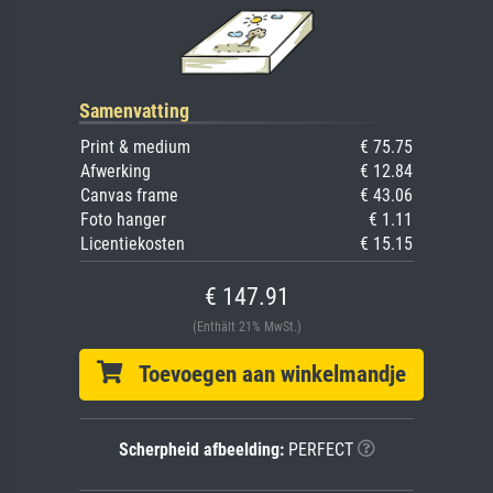
Samenvatting
Print & medium
€ 75.75
Afwerking
€ 12.84
Canvas frame
€ 43.06
Foto hanger
€ 1.11
Licentiekosten
€ 15.15
€ 147.91
(Enthält 21% MwSt.)
Toevoegen aan winkelmandje
Scherpheid afbeelding:
PERFECT