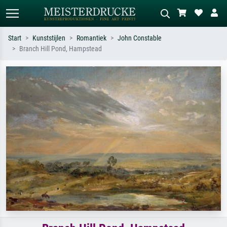
Start
Kunststijlen
Romantiek
John Constable
Branch Hill Pond, Hampstead
Standaard zoeken
AI-beeldzoeker
Zoek op kunstenaar, titel of stijl – bijv.
Beschrijf de scène – bijv. groene
Monet, Sterrennacht, impressionisme,
weide, abstract met veel rood, donker
Hokusai-golf, naakt.
olieverfschilderij, staand naakt naast
een boom.