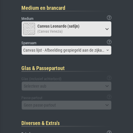
Medium en brancard
Medium
Canvas Leonardo (satijn)
(Canvas Venezia)
Spanraam
Canvas lijst - Afbeelding gespiegeld aan de zijkant
Glas & Passepartout
Glas (inclusief achterbord)
Selecteer aub
Passe-partout
Geen passe-partout
Diversen & Extra's