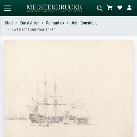
Start
Kunststijlen
Romantiek
John Constable
Twee schepen voor anker
Standaard zoeken
AI-beeldzoeker
Zoek op kunstenaar, titel of stijl – bijv.
Beschrijf de scène – bijv. groene
Monet, Sterrennacht, impressionisme,
weide, abstract met veel rood, donker
Hokusai-golf, naakt.
olieverfschilderij, staand naakt naast
een boom.