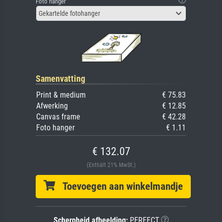
Foto hanger
Gekartelde fotohanger
Samenvatting
Print & medium
€ 75.83
Afwerking
€ 12.85
Canvas frame
€ 42.28
Foto hanger
€ 1.11
€ 132.07
(Enthält 21% MwSt.)
Toevoegen aan winkelmandje
Scherpheid afbeelding:
PERFECT