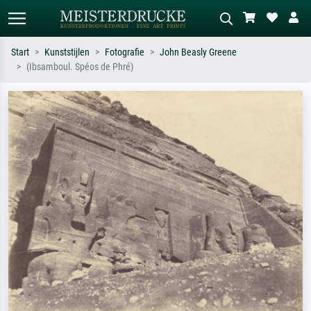
Start
Kunststijlen
Fotografie
John Beasly Greene
(Ibsamboul. Spéos de Phré)
Standaard zoeken
AI-beeldzoeker
Zoek op kunstenaar, titel of stijl – bijv.
Beschrijf de scène – bijv. groene
Monet, Sterrennacht, impressionisme,
weide, abstract met veel rood, donker
Hokusai-golf, naakt.
olieverfschilderij, staand naakt naast
een boom.