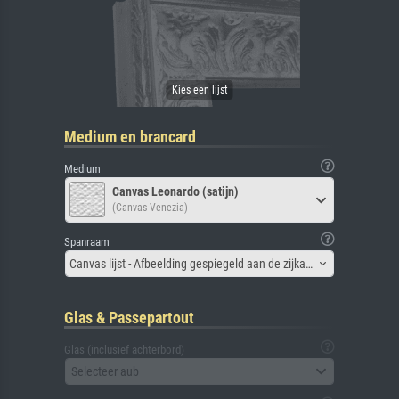
Medium en brancard
Medium
Canvas Leonardo (satijn)
(Canvas Venezia)
Spanraam
Canvas lijst - Afbeelding gespiegeld aan de zijkant
Glas & Passepartout
Glas (inclusief achterbord)
Selecteer aub