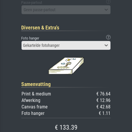
Passe-partout
Geen passe-partout
Diversen & Extra's
Foto hanger
Gekartelde fotohanger
Samenvatting
Print & medium
€ 76.64
Afwerking
€ 12.96
Canvas frame
€ 42.68
Foto hanger
€ 1.11
€ 133.39