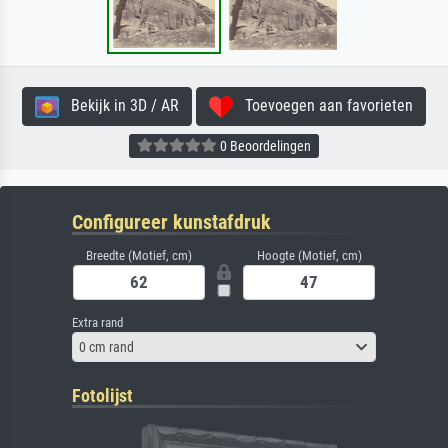
Bekijk in 3D / AR
Toevoegen aan favorieten
0 Beoordelingen
Configureer kunstafdruk
Breedte (Motief, cm)
Hoogte (Motief, cm)
Extra rand
0 cm rand
Fotolijst