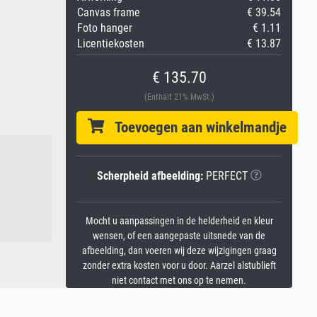
Canvas frame
€ 39.54
Foto hanger
€ 1.11
Licentiekosten
€ 13.87
€ 135.70
(Enthält 21% MwSt.)
Toevoegen aan winkelmandje
Scherpheid afbeelding:
PERFECT
Mocht u aanpassingen in de helderheid en kleur
wensen, of een aangepaste uitsnede van de
afbeelding, dan voeren wij deze wijzigingen graag
zonder extra kosten voor u door. Aarzel alstublieft
niet contact met ons op te nemen.