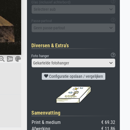
Glas (inclusief achterbord)
Selecteer aub
Passe-partout
Geen passe-partout
Diversen & Extra's
Foto hanger
Gekartelde fotohanger
Configuratie opslaan / vergelijken
Samenvatting
Print & medium
€ 69.32
Afwerking
€ 11.86