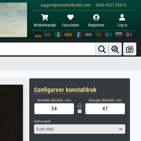
support@meisterdrucke.com · 0043 4257 29415
Winkelmandje
Favorieten
Registreer
Log in
Configureer kunstafdruk
Breedte (Motief, cm)
Hoogte (Motief, cm)
Extra rand
0 cm rand