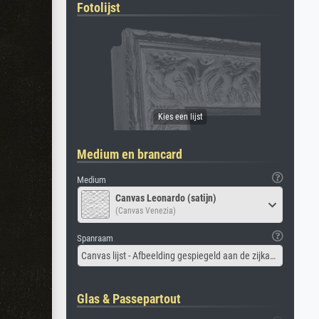
Fotolijst
Medium en brancard
Medium
Canvas Leonardo (satijn)
(Canvas Venezia)
Spanraam
Canvas lijst - Afbeelding gespiegeld aan de zijkant
Glas & Passepartout