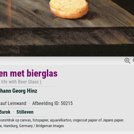
ven met bierglas
l life with Beer Glass )
hann Georg Hinz
 auf Leinwand · Afbeelding ID: 50215
Barok
·
Stilleven
 kunstdruk op canvas, fotopapier, aquarelkarton, ongecoat papier of Japans papier.
le, Hamburg, Germany / Bridgeman Images