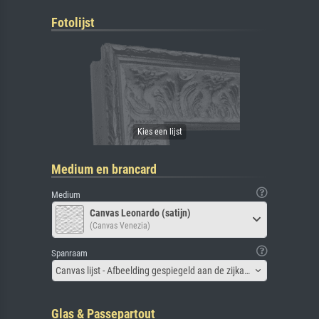
Fotolijst
Medium en brancard
Medium
Canvas Leonardo (satijn)
(Canvas Venezia)
Spanraam
Canvas lijst - Afbeelding gespiegeld aan de zijkant
Glas & Passepartout