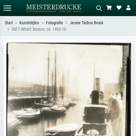
Start
Kunststijlen
Fotografie
Jessie Tarbox Beals
Old T Wharf, Boston, ca. 1902-10
Standaard zoeken
AI-beeldzoeker
Zoek op kunstenaar, titel of stijl – bijv.
Beschrijf de scène – bijv. groene
Monet, Sterrennacht, impressionisme,
weide, abstract met veel rood, donker
Hokusai-golf, naakt.
olieverfschilderij, staand naakt naast
een boom.