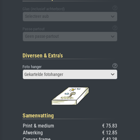
Glas (inclusief achterbord)
Selecteer aub
Passe-partout
Geen passe-partout
Diversen & Extra's
Foto hanger
Gekartelde fotohanger
Samenvatting
Print & medium
€ 75.83
Afwerking
€ 12.85
Canvas frame
€ 42.28