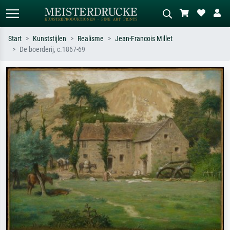
Start
Kunststijlen
Realisme
Jean-Francois Millet
De boerderij, c.1867-69
Standaard zoeken
AI-beeldzoeker
Zoek op kunstenaar, titel of stijl – bijv.
Beschrijf de scène – bijv. groene
Monet, Sterrennacht, impressionisme,
weide, abstract met veel rood, donker
Hokusai-golf, naakt.
olieverfschilderij, staand naakt naast
een boom.