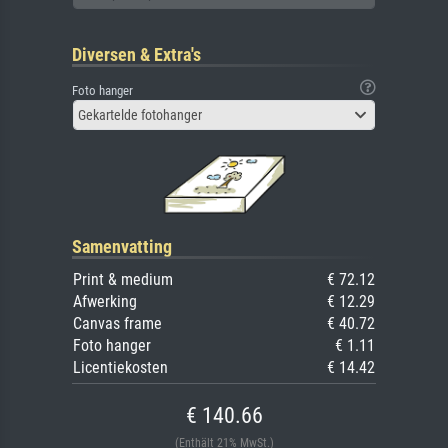
Diversen & Extra's
Foto hanger
Gekartelde fotohanger
Samenvatting
Print & medium
€ 72.12
Afwerking
€ 12.29
Canvas frame
€ 40.72
Foto hanger
€ 1.11
Licentiekosten
€ 14.42
€ 140.66
(Enthält 21% MwSt.)