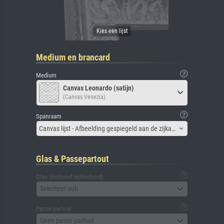
Medium en brancard
Medium
Canvas Leonardo (satijn)
(Canvas Venezia)
Spanraam
Canvas lijst - Afbeelding gespiegeld aan de zijkant
Glas & Passepartout
Glas (inclusief achterbord)
Selecteer aub
Passe-partout
Geen passe-partout