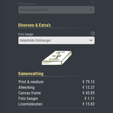
Passe-partout
Geen passe-partout
Diversen & Extra's
Foto hanger
Gekartelde fotohanger
Samenvatting
Print & medium
€ 79.15
Afwerking
€ 13.37
Canvas frame
€ 43.85
Foto hanger
€ 1.11
Licentiekosten
€ 15.83