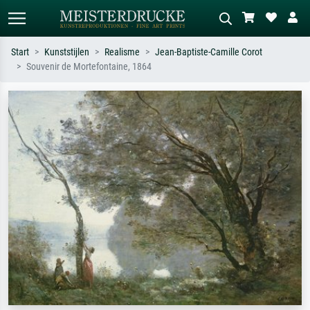
Start
Kunststijlen
Realisme
Jean-Baptiste-Camille Corot
Souvenir de Mortefontaine, 1864
Standaard zoeken
AI-beeldzoeker
Zoek op kunstenaar, titel of stijl – bijv.
Beschrijf de scène – bijv. groene
Monet, Sterrennacht, impressionisme,
weide, abstract met veel rood, donker
Hokusai-golf, naakt.
olieverfschilderij, staand naakt naast
een boom.