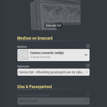
Medium en brancard
Medium
Canvas Leonardo (satijn)
(Canvas Venezia)
Spanraam
Canvas lijst - Afbeelding gespiegeld aan de zijkant
Glas & Passepartout
Glas (inclusief achterbord)
Selecteer aub