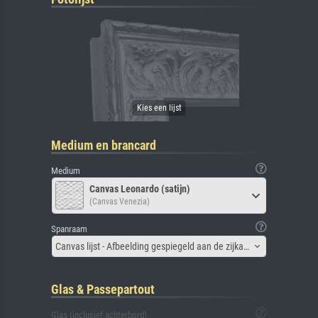
Medium en brancard
Medium
Canvas Leonardo (satijn)
(Canvas Venezia)
Spanraam
Canvas lijst - Afbeelding gespiegeld aan de zijkant
Glas & Passepartout
Glas (inclusief achterbord)