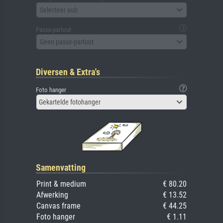
Selecteer aub
Passe-partout
Geen passe-partout
Diversen & Extra's
Foto hanger
Gekartelde fotohanger
Samenvatting
Print & medium
€ 80.20
Afwerking
€ 13.52
Canvas frame
€ 44.25
Foto hanger
€ 1.11