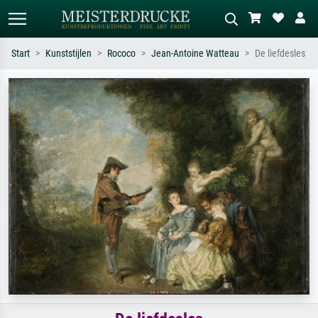
Start
Kunststijlen
Rococo
Jean-Antoine Watteau
De liefdesles
Standaard zoeken
AI-beeldzoeker
Zoek op kunstenaar, titel of stijl – bijv.
Beschrijf de scène – bijv. groene
Monet, Sterrennacht, impressionisme,
weide, abstract met veel rood, donker
Hokusai-golf, naakt.
olieverfschilderij, staand naakt naast
een boom.