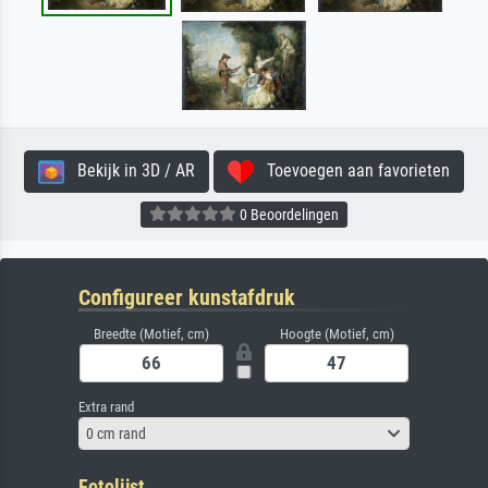
Bekijk in 3D / AR
Toevoegen aan favorieten
0 Beoordelingen
Configureer kunstafdruk
Breedte (Motief, cm)
Hoogte (Motief, cm)
Extra rand
0 cm rand
Fotolijst