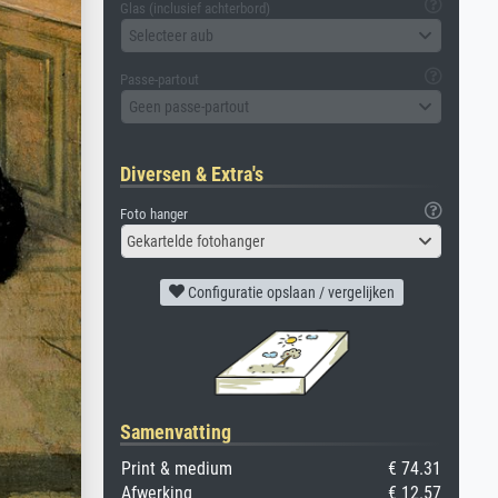
Glas (inclusief achterbord)
Selecteer aub
Passe-partout
Geen passe-partout
Diversen & Extra's
Foto hanger
Gekartelde fotohanger
Configuratie opslaan / vergelijken
Samenvatting
Print & medium
€ 74.31
Afwerking
€ 12.57