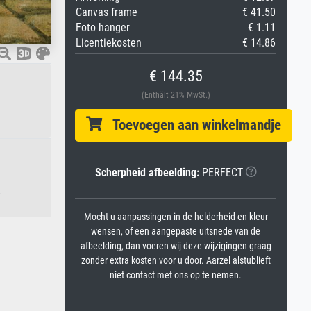
Canvas frame
€ 41.50
Foto hanger
€ 1.11
Licentiekosten
€ 14.86
€ 144.35
(Enthält 21% MwSt.)
Toevoegen aan winkelmandje
Scherpheid afbeelding:
PERFECT
.
Mocht u aanpassingen in de helderheid en kleur
wensen, of een aangepaste uitsnede van de
afbeelding, dan voeren wij deze wijzigingen graag
zonder extra kosten voor u door. Aarzel alstublieft
niet contact met ons op te nemen.