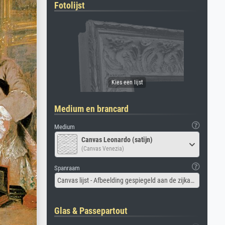
Fotolijst
Medium en brancard
Medium
Canvas Leonardo (satijn)
(Canvas Venezia)
Spanraam
Canvas lijst - Afbeelding gespiegeld aan de zijkant
Glas & Passepartout