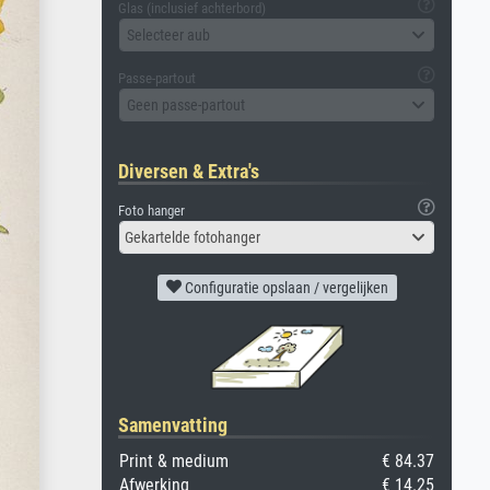
Glas (inclusief achterbord)
Selecteer aub
Passe-partout
Geen passe-partout
Diversen & Extra's
Foto hanger
Gekartelde fotohanger
Configuratie opslaan / vergelijken
Samenvatting
Print & medium
€ 84.37
Afwerking
€ 14.25