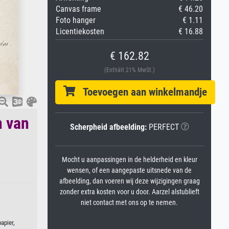
Canvas frame
€ 46.20
Foto hanger
€ 1.11
Licentiekosten
€ 16.88
€ 162.82
(Enthält 21% MwSt.)
Toevoegen aan winkelmandje
n van
Scherpheid afbeelding:
PERFECT
Mocht u aanpassingen in de helderheid en kleur
wensen, of een aangepaste uitsnede van de
afbeelding, dan voeren wij deze wijzigingen graag
zonder extra kosten voor u door. Aarzel alstublieft
niet contact met ons op te nemen.
apier,