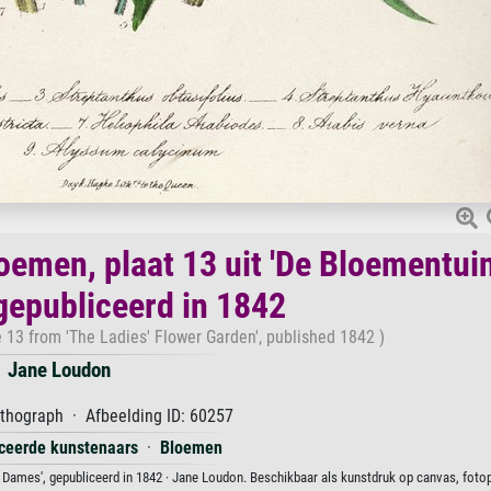
oemen, plaat 13 uit 'De Bloementui
gepubliceerd in 1842
 13 from 'The Ladies' Flower Garden', published 1842 )
Jane Loudon
ithograph · Afbeelding ID: 60257
iceerde kunstenaars
·
Bloemen
e Dames', gepubliceerd in 1842 · Jane Loudon. Beschikbaar als kunstdruk op canvas, fotop