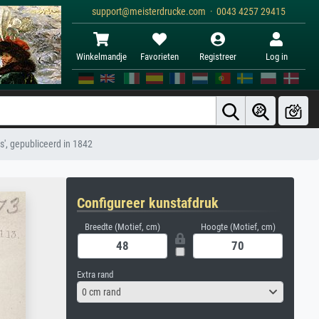
support@meisterdrucke.com · 0043 4257 29415
Winkelmandje
Favorieten
Registreer
Log in
', gepubliceerd in 1842
Configureer kunstafdruk
Breedte (Motief, cm)
Hoogte (Motief, cm)
Extra rand
0 cm rand