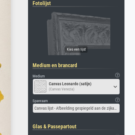
Fotolijst
Medium en brancard
Medium
Canvas Leonardo (satijn)
(Canvas Venezia)
Spanraam
Canvas lijst - Afbeelding gespiegeld aan de zijkant
Glas & Passepartout