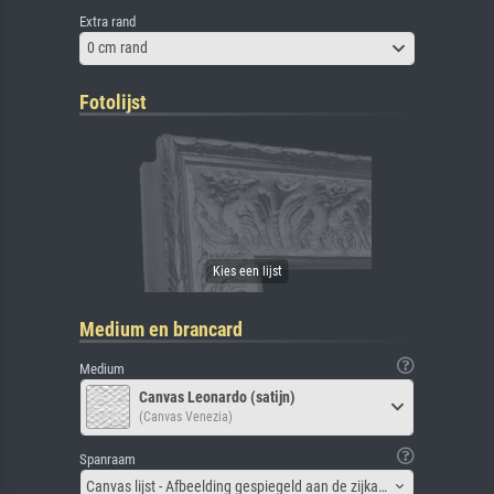
Extra rand
0 cm rand
Fotolijst
Medium en brancard
Medium
Canvas Leonardo (satijn)
(Canvas Venezia)
Spanraam
Canvas lijst - Afbeelding gespiegeld aan de zijkant