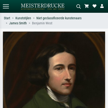
Start
Kunststijlen
Niet geclassificeerde kunstenaars
James Smith
Benjamin West
Standaard zoeken
AI-beeldzoeker
Zoek op kunstenaar, titel of stijl – bijv.
Beschrijf de scène – bijv. groene
Monet, Sterrennacht, impressionisme,
weide, abstract met veel rood, donker
Hokusai-golf, naakt.
olieverfschilderij, staand naakt naast
een boom.