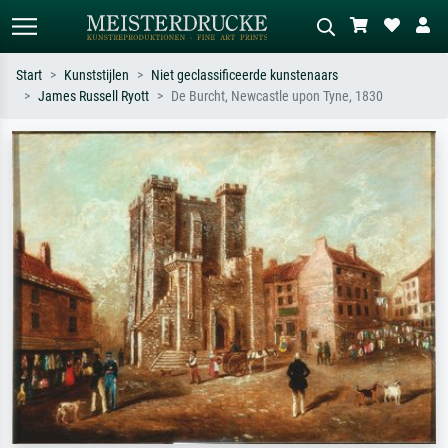
Start
Kunststijlen
Niet geclassificeerde kunstenaars
James Russell Ryott
De Burcht, Newcastle upon Tyne, 1830
Standaard zoeken
AI-beeldzoeker
Zoek op kunstenaar, titel of stijl – bijv.
Beschrijf de scène – bijv. groene
Monet, Sterrennacht, impressionisme,
weide, abstract met veel rood, donker
Hokusai-golf, naakt.
olieverfschilderij, staand naakt naast
een boom.