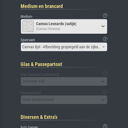
Medium en brancard
Medium
Canvas Leonardo (satijn)
(Canvas Venezia)
Spanraam
Canvas lijst - Afbeelding gespiegeld aan de zijkant
Glas & Passepartout
Glas (inclusief achterbord)
Selecteer aub
Passe-partout
Geen passe-partout
Diversen & Extra's
Foto hanger