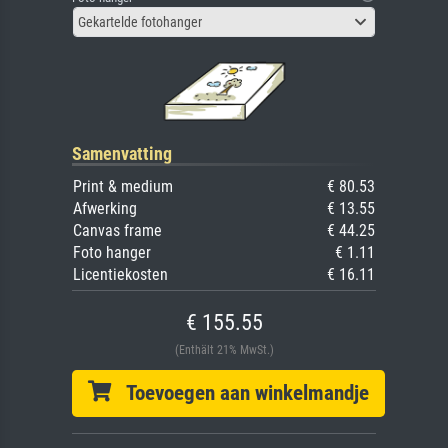
Gekartelde fotohanger
Samenvatting
Print & medium
€ 80.53
Afwerking
€ 13.55
Canvas frame
€ 44.25
Foto hanger
€ 1.11
Licentiekosten
€ 16.11
€ 155.55
(Enthält 21% MwSt.)
Toevoegen aan winkelmandje