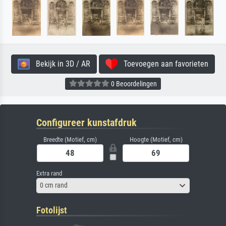
Bekijk in 3D / AR
Toevoegen aan favorieten
0 Beoordelingen
Configureer kunstafdruk
Breedte (Motief, cm)
Hoogte (Motief, cm)
Extra rand
0 cm rand
Fotolijst