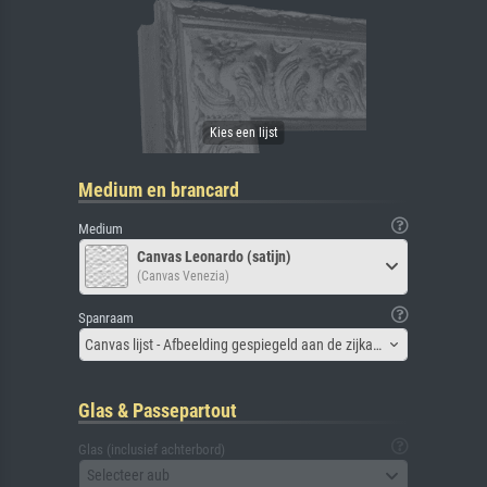
Medium en brancard
Medium
Canvas Leonardo (satijn)
(Canvas Venezia)
Spanraam
Canvas lijst - Afbeelding gespiegeld aan de zijkant
Glas & Passepartout
Glas (inclusief achterbord)
Selecteer aub