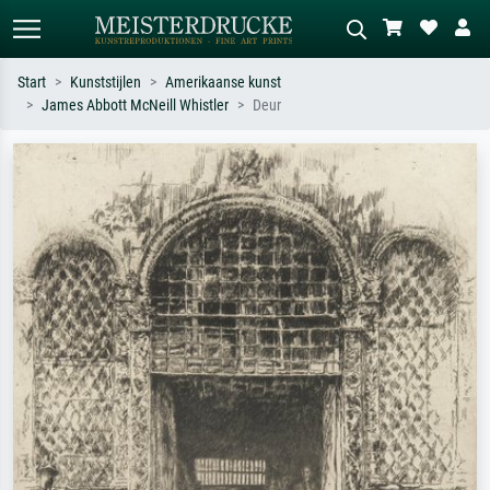
Start
Kunststijlen
Amerikaanse kunst
James Abbott McNeill Whistler
Deur
Standaard zoeken
AI-beeldzoeker
Zoek op kunstenaar, titel of stijl – bijv.
Beschrijf de scène – bijv. groene
Monet, Sterrennacht, impressionisme,
weide, abstract met veel rood, donker
Hokusai-golf, naakt.
olieverfschilderij, staand naakt naast
een boom.