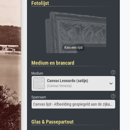
Fotolijst
Medium en brancard
Medium
Canvas Leonardo (satijn)
(Canvas Venezia)
Spanraam
Canvas lijst - Afbeelding gespiegeld aan de zijkant
Glas & Passepartout