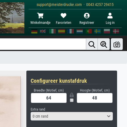
support@meisterdrucke.com · 0043 4257 29415
Winkelmandje
Favorieten
Registreer
Log in
Configureer kunstafdruk
Breedte (Motief, cm)
Hoogte (Motief, cm)
Extra rand
0 cm rand