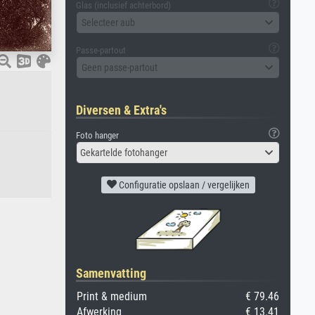
Glas (inclusief achterbord)
Selecteer aub
Passe-partout
Geen passe-partout
Diversen & Extra's
Foto hanger
Gekartelde fotohanger
Configuratie opslaan / vergelijken
Samenvatting
Print & medium
€ 79.46
Afwerking
€ 13.41