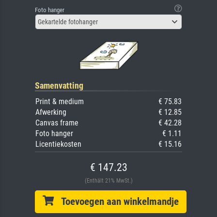
Foto hanger
Gekartelde fotohanger
Samenvatting
Print & medium
€ 75.83
Afwerking
€ 12.85
Canvas frame
€ 42.28
Foto hanger
€ 1.11
Licentiekosten
€ 15.16
€ 147.23
(Enthält 21% MwSt.)
Toevoegen aan winkelmandje