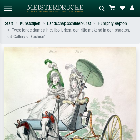
Start
Kunststijlen
Landschapsschilderkunst
Humphry Repton
Twee jonge dames in calico jurken, een ritje makend in een phaeton,
Standaard zoeken
AI-beeldzoeker
uit 'Gallery of Fashion'
Zoek op kunstenaar, titel of stijl – bijv.
Beschrijf de scène – bijv. groene
Monet, Sterrennacht, impressionisme,
weide, abstract met veel rood, donker
Hokusai-golf, naakt.
olieverfschilderij, staand naakt naast
een boom.