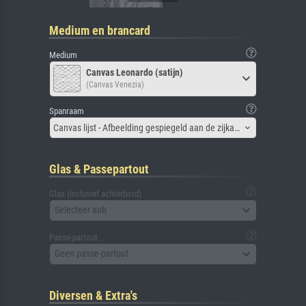
Medium en brancard
Medium
Canvas Leonardo (satijn)
(Canvas Venezia)
Spanraam
Canvas lijst - Afbeelding gespiegeld aan de zijkant
Glas & Passepartout
Glas (inclusief achterbord)
Selecteer aub
Passe-partout
Geen passe-partout
Diversen & Extra's