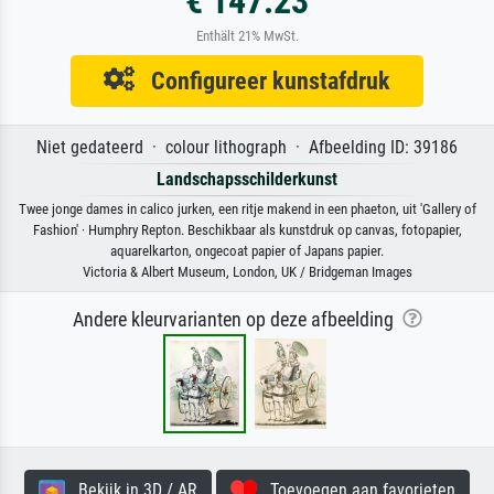
€ 147.23
Enthält 21% MwSt.
Configureer kunstafdruk
Niet gedateerd · colour lithograph · Afbeelding ID: 39186
Landschapsschilderkunst
Twee jonge dames in calico jurken, een ritje makend in een phaeton, uit 'Gallery of
Fashion' · Humphry Repton. Beschikbaar als kunstdruk op canvas, fotopapier,
aquarelkarton, ongecoat papier of Japans papier.
Victoria & Albert Museum, London, UK / Bridgeman Images
Andere kleurvarianten op deze afbeelding
Bekijk in 3D / AR
Toevoegen aan favorieten