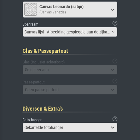
Canvas Leonardo (satijn)
(Canvas Venezia)
Spanraam
Canvas lijst - Afbeelding gespiegeld aan de zijkant
Glas & Passepartout
Glas (inclusief achterbord)
Selecteer aub
Passe-partout
Geen passe-partout
Diversen & Extra's
Foto hanger
Gekartelde fotohanger