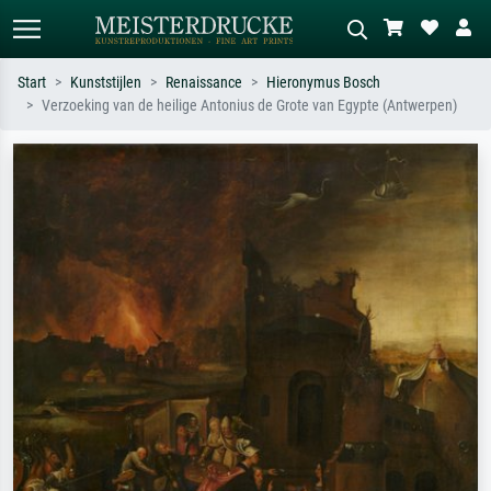
Start
Kunststijlen
Renaissance
Hieronymus Bosch
Verzoeking van de heilige Antonius de Grote van Egypte (Antwerpen)
Standaard zoeken
AI-beeldzoeker
Zoek op kunstenaar, titel of stijl – bijv.
Beschrijf de scène – bijv. groene
Monet, Sterrennacht, impressionisme,
weide, abstract met veel rood, donker
Hokusai-golf, naakt.
olieverfschilderij, staand naakt naast
een boom.