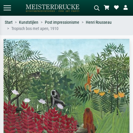
Start
Kunststijlen
Post impressionisme
Henri Rousseau
Tropisch bos met apen, 1910
Standaard zoeken
AI-beeldzoeker
Zoek op kunstenaar, titel of stijl – bijv.
Beschrijf de scène – bijv. groene
Monet, Sterrennacht, impressionisme,
weide, abstract met veel rood, donker
Hokusai-golf, naakt.
olieverfschilderij, staand naakt naast
een boom.