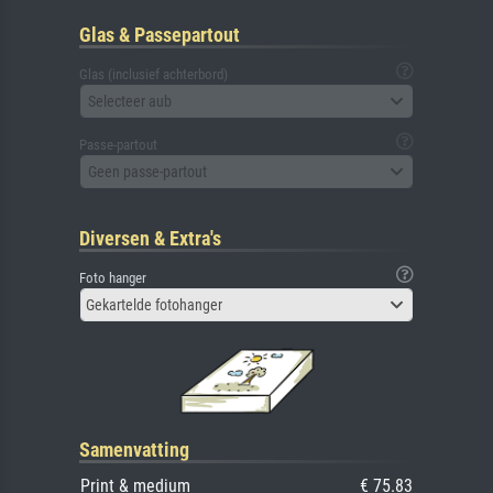
Glas & Passepartout
Glas (inclusief achterbord)
Selecteer aub
Passe-partout
Geen passe-partout
Diversen & Extra's
Foto hanger
Gekartelde fotohanger
Samenvatting
Print & medium
€ 75.83