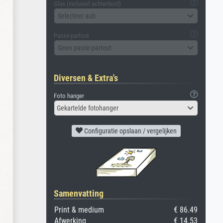
Glas (inclusief achterbord)
Selecteer aub
Passe-partout
Geen passe-partout
Diversen & Extra's
Foto hanger
Gekartelde fotohanger
Configuratie opslaan / vergelijken
Samenvatting
Print & medium
€ 86.49
Afwerking
€ 14.53