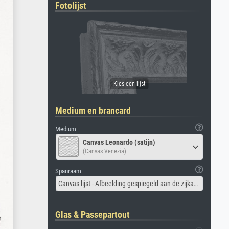
Fotolijst
Medium en brancard
Medium
Canvas Leonardo (satijn)
(Canvas Venezia)
Spanraam
Canvas lijst - Afbeelding gespiegeld aan de zijkant
Glas & Passepartout