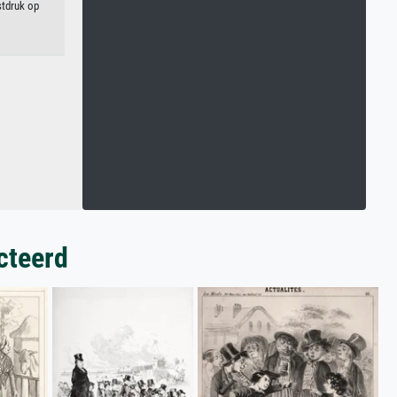
stdruk op
cteerd