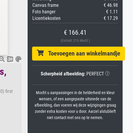
Canvas frame
€ 46.98
Foto hanger
€ 1.11
Licentiekosten
€ 17.29
€ 166.41
(Enthält 21% MwSt.)
Toevoegen aan winkelmandje
s,
Scherpheid afbeelding:
PERFECT
) first
Mocht u aanpassingen in de helderheid en kleur
wensen, of een aangepaste uitsnede van de
afbeelding, dan voeren wij deze wijzigingen graag
zonder extra kosten voor u door. Aarzel alstublieft
niet contact met ons op te nemen.