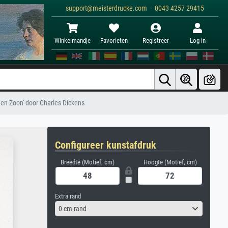
support@meisterdrucke.com · 0043 4257 29415
Winkelmandje
Favorieten
Registreer
Log in
ey en Zoon' door Charles Dickens
Configureer kunstafdruk
Breedte (Motief, cm)
Hoogte (Motief, cm)
Extra rand
0 cm rand