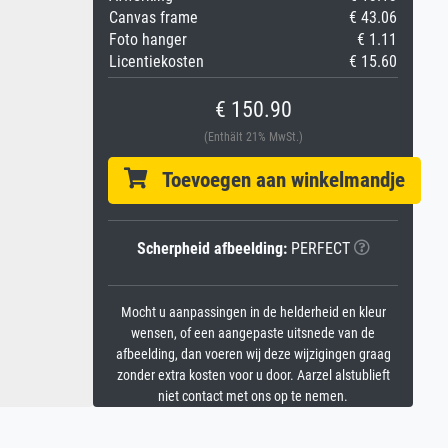
Canvas frame
€ 43.06
Foto hanger
€ 1.11
Licentiekosten
€ 15.60
€ 150.90
(Enthält 21% MwSt.)
Toevoegen aan winkelmandje
Scherpheid afbeelding:
PERFECT
Mocht u aanpassingen in de helderheid en kleur
wensen, of een aangepaste uitsnede van de
afbeelding, dan voeren wij deze wijzigingen graag
zonder extra kosten voor u door. Aarzel alstublieft
niet contact met ons op te nemen.