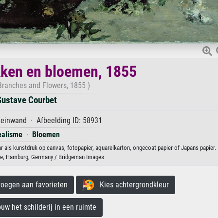
kken en bloemen, 1855
Branches and Flowers, 1855 )
ustave Courbet
Leinwand · Afbeelding ID: 58931
ealisme
·
Bloemen
 als kunstdruk op canvas, fotopapier, aquarelkarton, ongecoat papier of Japans papier.
le, Hamburg, Germany / Bridgeman Images
egen aan favorieten
Kies achtergrondkleur
 het schilderij in een ruimte