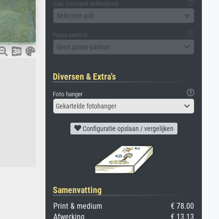
Glas (inclusief achterbord)
Selecteer aub
Passe-partout
Geen passe-partout
Diversen & Extra's
Foto hanger
Gekartelde fotohanger
Configuratie opslaan / vergelijken
Samenvatting
Print & medium
€ 78.00
Afwerking
€ 13.13