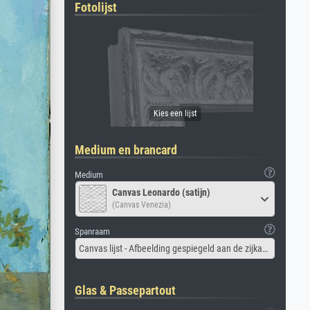
Fotolijst
Medium en brancard
Medium
Canvas Leonardo (satijn)
(Canvas Venezia)
Spanraam
Canvas lijst - Afbeelding gespiegeld aan de zijkant
Glas & Passepartout