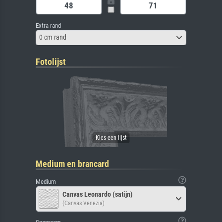
Extra rand
0 cm rand
Fotolijst
Medium en brancard
Medium
Canvas Leonardo (satijn)
(Canvas Venezia)