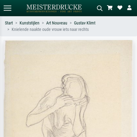
Start
Kunststijlen
Art Nouveau
Gustav Klimt
Knielende naakte oude vrouw iets naar rechts
Standaard zoeken
AI-beeldzoeker
Zoek op kunstenaar, titel of stijl – bijv.
Beschrijf de scène – bijv. groene
Monet, Sterrennacht, impressionisme,
weide, abstract met veel rood, donker
Hokusai-golf, naakt.
olieverfschilderij, staand naakt naast
een boom.