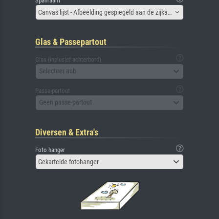
Spanraam
Canvas lijst - Afbeelding gespiegeld aan de zijkant
Glas & Passepartout
Glas (inclusief achterbord)
Selecteer aub
Passe-partout
Geen passe-partout
Diversen & Extra's
Foto hanger
Gekartelde fotohanger