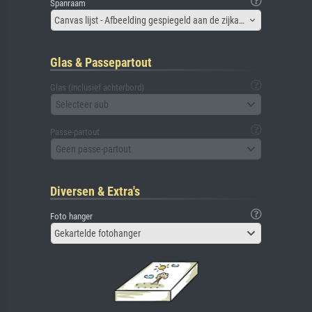
Spanraam
Canvas lijst - Afbeelding gespiegeld aan de zijkant
Glas & Passepartout
Glas (inclusief achterbord)
Selecteer aub
Passe-partout
Geen passe-partout
Diversen & Extra's
Foto hanger
Gekartelde fotohanger