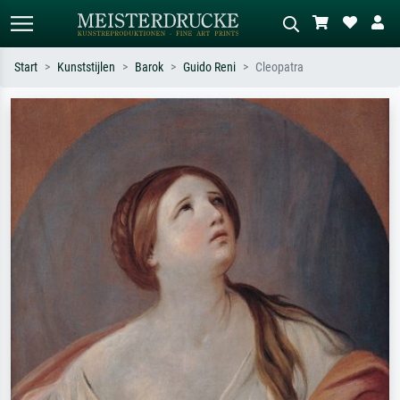
Start
Kunststijlen
Barok
Guido Reni
Cleopatra
Standaard zoeken
AI-beeldzoeker
Zoek op kunstenaar, titel of stijl – bijv.
Beschrijf de scène – bijv. groene
Monet, Sterrennacht, impressionisme,
weide, abstract met veel rood, donker
Hokusai-golf, naakt.
olieverfschilderij, staand naakt naast
een boom.