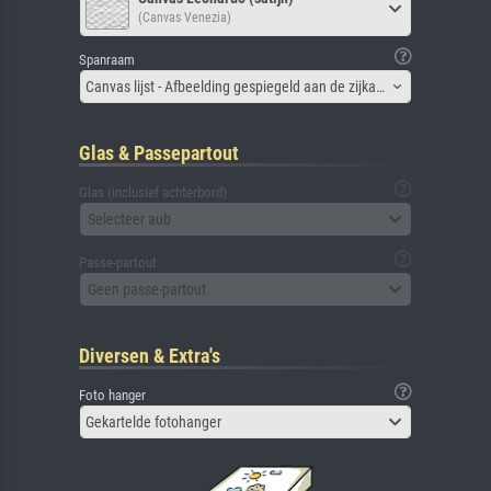
(Canvas Venezia)
Spanraam
Canvas lijst - Afbeelding gespiegeld aan de zijkant
Glas & Passepartout
Glas (inclusief achterbord)
Selecteer aub
Passe-partout
Geen passe-partout
Diversen & Extra's
Foto hanger
Gekartelde fotohanger