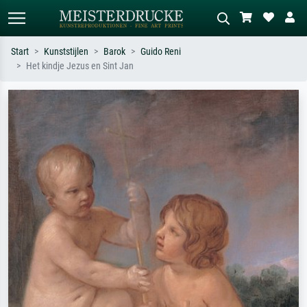
Start
Kunststijlen
Barok
Guido Reni
Het kindje Jezus en Sint Jan
Standaard zoeken
AI-beeldzoeker
Zoek op kunstenaar, titel of stijl – bijv.
Beschrijf de scène – bijv. groene
Monet, Sterrennacht, impressionisme,
weide, abstract met veel rood, donker
Hokusai-golf, naakt.
olieverfschilderij, staand naakt naast
een boom.