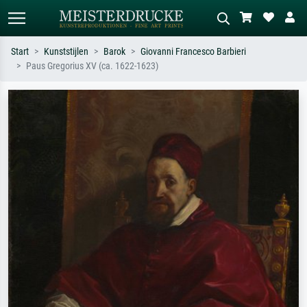
Start
Kunststijlen
Barok
Giovanni Francesco Barbieri
Paus Gregorius XV (ca. 1622-1623)
Standaard zoeken
AI-beeldzoeker
Zoek op kunstenaar, titel of stijl – bijv.
Beschrijf de scène – bijv. groene
Monet, Sterrennacht, impressionisme,
weide, abstract met veel rood, donker
Hokusai-golf, naakt.
olieverfschilderij, staand naakt naast
een boom.