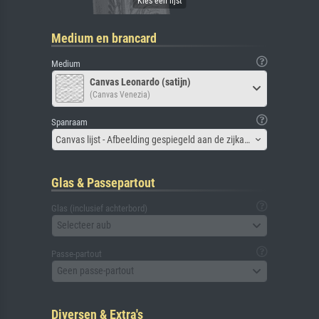
Medium en brancard
Medium
Canvas Leonardo (satijn)
(Canvas Venezia)
Spanraam
Canvas lijst - Afbeelding gespiegeld aan de zijkant
Glas & Passepartout
Glas (inclusief achterbord)
Selecteer aub
Passe-partout
Geen passe-partout
Diversen & Extra's