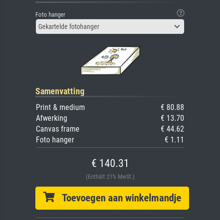
Foto hanger
Gekartelde fotohanger
Samenvatting
Print & medium
€ 80.88
Afwerking
€ 13.70
Canvas frame
€ 44.62
Foto hanger
€ 1.11
€ 140.31
(Enthält 21% MwSt.)
Toevoegen aan winkelmandje