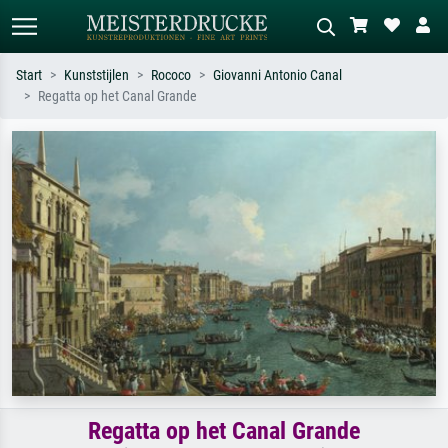
Start
Kunststijlen
Rococo
Giovanni Antonio Canal
Regatta op het Canal Grande
Standaard zoeken
AI-beeldzoeker
Zoek op kunstenaar, titel of stijl – bijv.
Beschrijf de scène – bijv. groene
Monet, Sterrennacht, impressionisme,
weide, abstract met veel rood, donker
Hokusai-golf, naakt.
olieverfschilderij, staand naakt naast
een boom.
Regatta op het Canal Grande