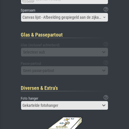
Spanraam
Canvas lijst - Afbeelding gespiegeld aan de zijkant
Glas & Passepartout
Glas (inclusief achterbord)
Selecteer aub
Passe-partout
Geen passe-partout
Diversen & Extra's
Foto hanger
Gekartelde fotohanger