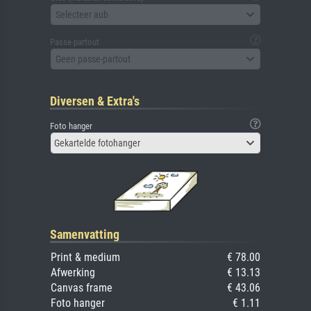
Selecteer aub
Passe-partout
Geen passe-partout
Diversen & Extra's
Foto hanger
Gekartelde fotohanger
Samenvatting
Print & medium
€ 78.00
Afwerking
€ 13.13
Canvas frame
€ 43.06
Foto hanger
€ 1.11