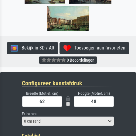
Bekijk in 3D / AR
Toevoegen aan favorieten
0 Beoordelingen
Configureer kunstafdruk
Breedte (Motief, cm)
Hoogte (Motief, cm)
Extra rand
0 cm rand
Fotolijst