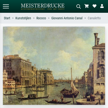
Start
Kunststijlen
Rococo
Giovanni Antonio Canal
Canaletto
Standaard zoeken
AI-beeldzoeker
Zoek op kunstenaar, titel of stijl – bijv.
Beschrijf de scène – bijv. groene
Monet, Sterrennacht, impressionisme,
weide, abstract met veel rood, donker
Hokusai-golf, naakt.
olieverfschilderij, staand naakt naast
een boom.