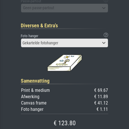
Passe-partout
Geen passe-partout
Diversen & Extra's
Foto hanger
Gekartelde fotohanger
Samenvatting
Print & medium
€ 69.67
Afwerking
€ 11.89
Canvas frame
€ 41.12
Foto hanger
€ 1.11
€ 123.80