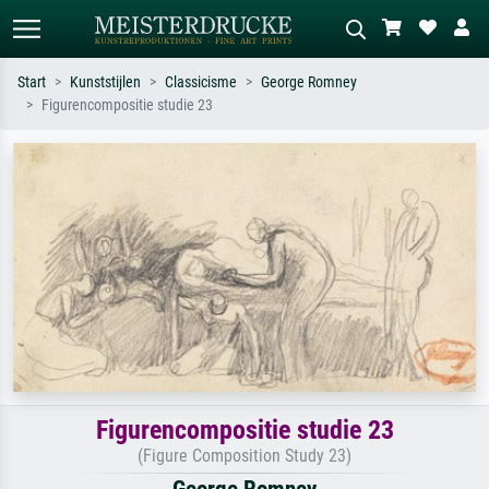
Start
Kunststijlen
Classicisme
George Romney
Figurencompositie studie 23
Standaard zoeken
AI-beeldzoeker
Zoek op kunstenaar, titel of stijl – bijv.
Beschrijf de scène – bijv. groene
Monet, Sterrennacht, impressionisme,
weide, abstract met veel rood, donker
Hokusai-golf, naakt.
olieverfschilderij, staand naakt naast
een boom.
Figurencompositie studie 23
(Figure Composition Study 23)
George Romney