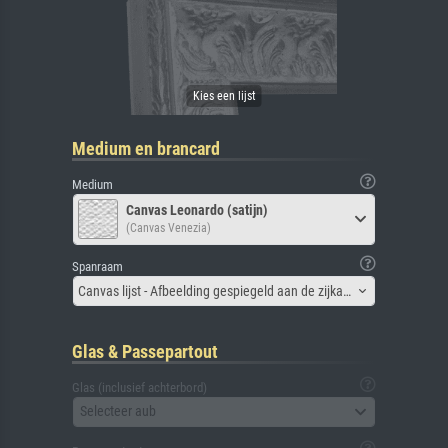
Medium en brancard
Medium
Canvas Leonardo (satijn)
(Canvas Venezia)
Spanraam
Canvas lijst - Afbeelding gespiegeld aan de zijkant
Glas & Passepartout
Glas (inclusief achterbord)
Selecteer aub