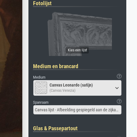
Fotolijst
Medium en brancard
Medium
Canvas Leonardo (satijn)
(Canvas Venezia)
Spanraam
Canvas lijst - Afbeelding gespiegeld aan de zijkant
Glas & Passepartout