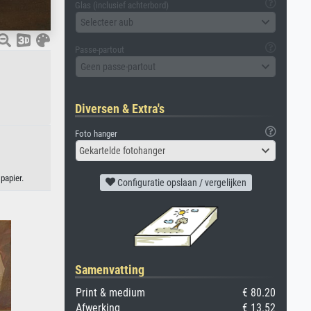
Glas (inclusief achterbord)
Selecteer aub
Passe-partout
Geen passe-partout
Diversen & Extra's
Foto hanger
Gekartelde fotohanger
papier.
Configuratie opslaan / vergelijken
Samenvatting
Print & medium
€ 80.20
Afwerking
€ 13.52