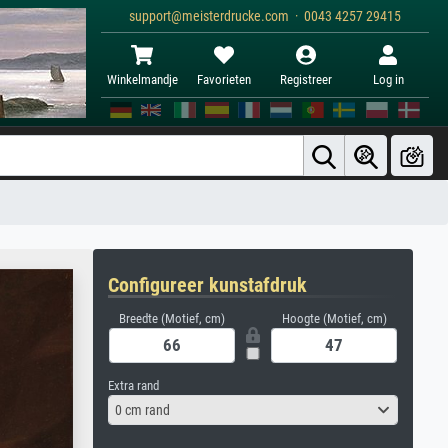
support@meisterdrucke.com · 0043 4257 29415
Winkelmandje
Favorieten
Registreer
Log in
Configureer kunstafdruk
Breedte (Motief, cm)
Hoogte (Motief, cm)
Extra rand
0 cm rand