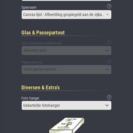
Spanraam
Canvas lijst - Afbeelding gespiegeld aan de zijkant
Glas & Passepartout
Glas (inclusief achterbord)
Selecteer aub
Passe-partout
Geen passe-partout
Diversen & Extra's
Foto hanger
Gekartelde fotohanger