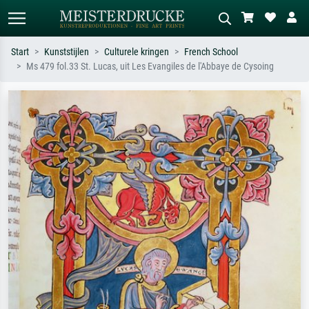
Start
Kunststijlen
Culturele kringen
French School
Ms 479 fol.33 St. Lucas, uit Les Evangiles de l'Abbaye de Cysoing
Standaard zoeken
AI-beeldzoeker
Zoek op kunstenaar, titel of stijl – bijv.
Beschrijf de scène – bijv. groene
Monet, Sterrennacht, impressionisme,
weide, abstract met veel rood, donker
Hokusai-golf, naakt.
olieverfschilderij, staand naakt naast
een boom.