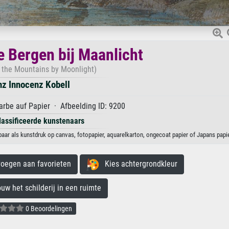
e Bergen bij Maanlicht
n the Mountains by Moonlight)
nz Innocenz Kobell
rbe auf Papier · Afbeelding ID: 9200
lassificeerde kunstenaars
baar als kunstdruk op canvas, fotopapier, aquarelkarton, ongecoat papier of Japans papie
egen aan favorieten
Kies achtergrondkleur
 het schilderij in een ruimte
0 Beoordelingen