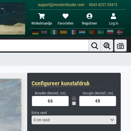
support@meisterdrucke.com · 0043 4257 29415
Winkelmandje
Favorieten
Registreer
Log in
Configureer kunstafdruk
Breedte (Motief, cm)
Hoogte (Motief, cm)
Extra rand
0 cm rand