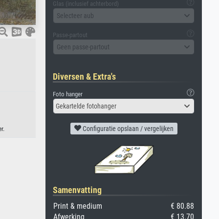
Glas (inclusief achterbord)
Selecteer aub
Passe-partout
Geen passe-partout
Diversen & Extra's
Foto hanger
Gekartelde fotohanger
Configuratie opslaan / vergelijken
r.
Samenvatting
Print & medium
€ 80.88
Afwerking
€ 13.70