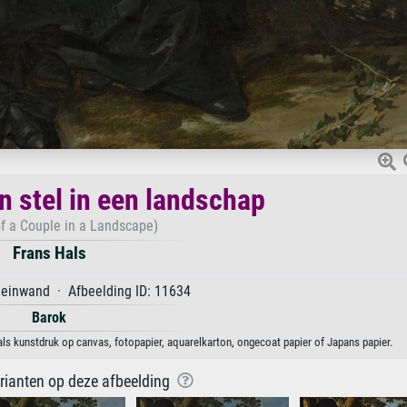
n stel in een landschap
of a Couple in a Landscape)
Frans Hals
Leinwand · Afbeelding ID: 11634
Barok
 als kunstdruk op canvas, fotopapier, aquarelkarton, ongecoat papier of Japans papier.
arianten op deze afbeelding