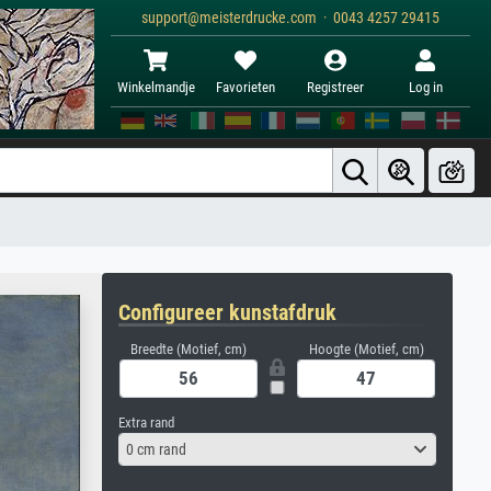
support@meisterdrucke.com · 0043 4257 29415
Winkelmandje
Favorieten
Registreer
Log in
Configureer kunstafdruk
Breedte (Motief, cm)
Hoogte (Motief, cm)
Extra rand
0 cm rand