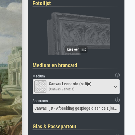
Fotolijst
Medium en brancard
Medium
Canvas Leonardo (satijn)
(Canvas Venezia)
Spanraam
Canvas lijst - Afbeelding gespiegeld aan de zijkant
Glas & Passepartout