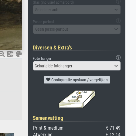
Glas (inclusief achterbord)
Selecteer aub
Passe-partout
Geen passe-partout
Diversen & Extra's
Foto hanger
Gekartelde fotohanger
Configuratie opslaan / vergelijken
Samenvatting
Print & medium
€ 71.49
Afwerking
€ 12.14